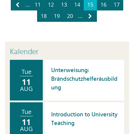
...
11
12
13
14
15
16
17
18
19
20
...
Kalender
Unterweisung:
Tue
Brandschutzhelferausbild
11
ung
AUG
Tue
Introduction to University
11
Teaching
AUG