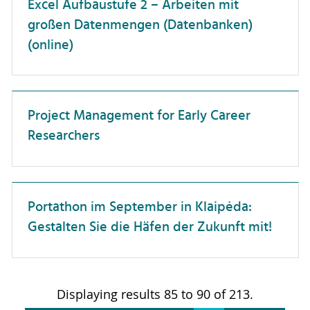
Excel Aufbaustufe 2 – Arbeiten mit
großen Datenmengen (Datenbanken)
Patente & Schutzrechte
(online)
Personalwesen
Projektmanagement
Selbstmanagement
Project Management for Early Career
Studierendenberatung
Researchers
Vielfalt
Wissenschaftskommunikation
Portathon im September in Klaipėda:
Zusammenarbeit
Gestalten Sie die Häfen der Zukunft mit!
wissenschaftliche Publikationen
Displaying results 85 to 90 of 213.