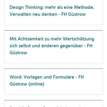
Dienstreisen
Professor:innen
Design Thinking: mehr als eine Methode.
Unterweisung
Verwalten neu denken - FH Güstrow
Forschungskompetenz
Promovierende
Förderlandschaft
Wissenschaftler:innen
Führung
Mit Achtsamkeit zu mehr Wertschätzung
Gesundheit
sich selbst und anderen gegenüber - FH
Hochschuldidaktik
Güstrow
Hochschulorganisation
IT-Anwendungen
Word: Vorlagen und Formulare - FH
Interkulturelle Kompetenz
Güstrow (online)
Karriereentwicklung
Kommunikation
Künstliche Intelligenz