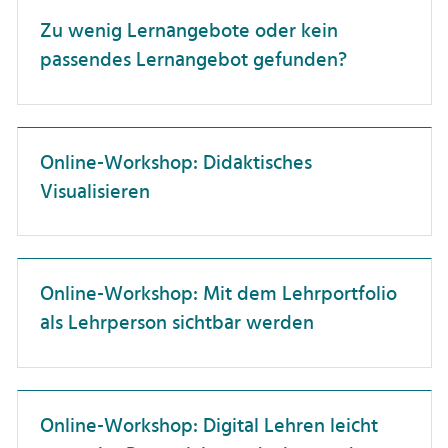
Dienstreisen
Professor:innen
Zu wenig Lernangebote oder kein
Unterweisung
passendes Lernangebot gefunden?
Forschungskompetenz
Promovierende
Förderlandschaft
Wissenschaftler:innen
Führung
Online-Workshop: Didaktisches
Gesundheit
Visualisieren
Hochschuldidaktik
Hochschulorganisation
Online-Workshop: Mit dem Lehrportfolio
IT-Anwendungen
als Lehrperson sichtbar werden
Interkulturelle Kompetenz
Karriereentwicklung
Kommunikation
Online-Workshop: Digital Lehren leicht
Künstliche Intelligenz