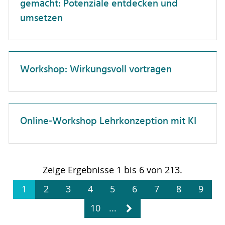
gemacht: Potenziale entdecken und
umsetzen
Patente & Schutzrechte
Personalwesen
Projektmanagement
Workshop: Wirkungsvoll vortragen
Selbstmanagement
Studierendenberatung
Vielfalt
Online-Workshop Lehrkonzeption mit KI
Wissenschaftskommunikation
Zusammenarbeit
Zeige Ergebnisse 1 bis 6 von 213.
wissenschaftliche Publikationen
1
2
3
4
5
6
7
8
9
10
...