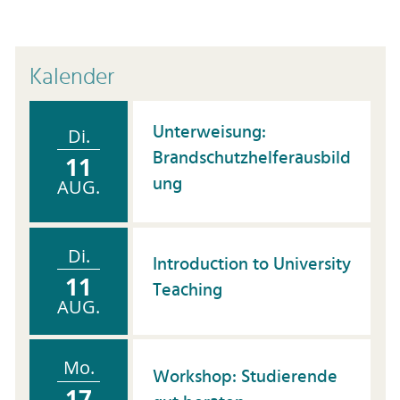
Kalender
Unterweisung:
Di.
Brandschutzhelferausbild
11
ung
AUG.
Di.
Introduction to University
11
Teaching
AUG.
Mo.
Workshop: Studierende
17