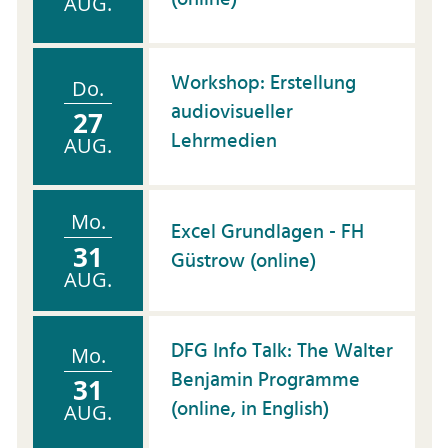
(online)
AUG.
Workshop: Erstellung
Do.
audiovisueller
27
Lehrmedien
AUG.
Mo.
Excel Grundlagen - FH
31
Güstrow (online)
AUG.
DFG Info Talk: The Walter
Mo.
Benjamin Programme
31
(online, in English)
AUG.