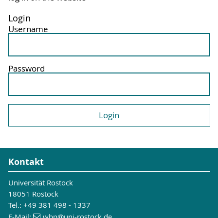
Login
Username
Password
Kontakt
Universität Rostock
18051 Rostock
Tel.: +49 381 498 - 1337
E-Mail:
wbp
@uni-rostock
.de