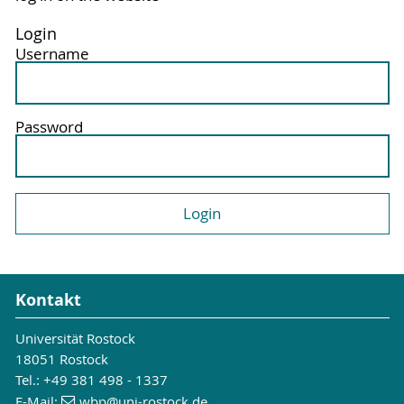
Login
Username
Password
Kontakt
Universität Rostock
18051 Rostock
Tel.: +49 381 498 - 1337
E-Mail:
wbp
@uni-rostock
.de