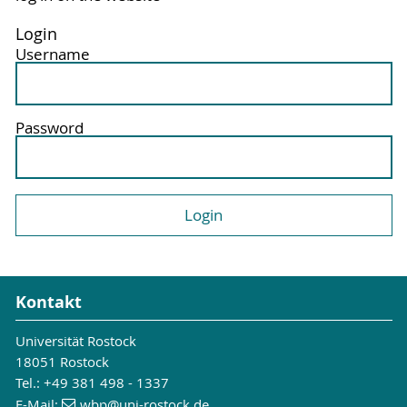
Login
Username
Password
Kontakt
Universität Rostock
18051 Rostock
Tel.: +49 381 498 - 1337
E-Mail:
wbp
@uni-rostock
.de