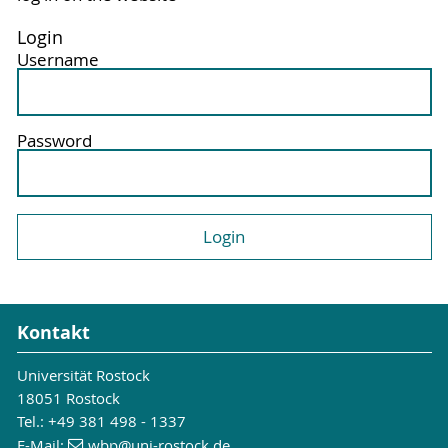
Login
Username
Password
Kontakt
Universität Rostock
18051 Rostock
Tel.: +49 381 498 - 1337
E-Mail:
wbp
@uni-rostock
.de