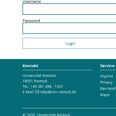
Username
Password
Kontakt
Service
Universität Rostock
Imprint
18051 Rostock
Privacy
Tel.: +49 381 498 - 1337
Barrieref
E-Mail:
wbp
@uni-rostock
.de
Maps
© 2026 Universität Rostock