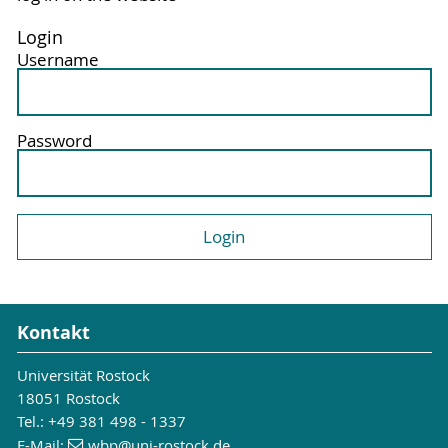
Login
Username
Password
Kontakt
Universität Rostock
18051 Rostock
Tel.: +49 381 498 - 1337
E-Mail:
wbp
@uni-rostock
.de