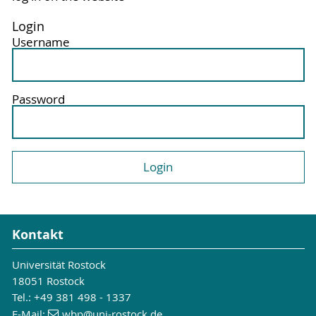
Login
Username
Password
Kontakt
Universität Rostock
18051 Rostock
Tel.: +49 381 498 - 1337
E-Mail:
wbp
@uni-rostock
.de