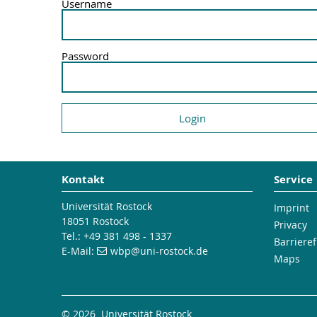
Username
Password
Kontakt
Service
Universität Rostock
Imprint
18051 Rostock
Privacy
Tel.: +49 381 498 - 1337
Barrieref
E-Mail:
wbp
@uni-rostock
.de
Maps
© 2026 Universität Rostock