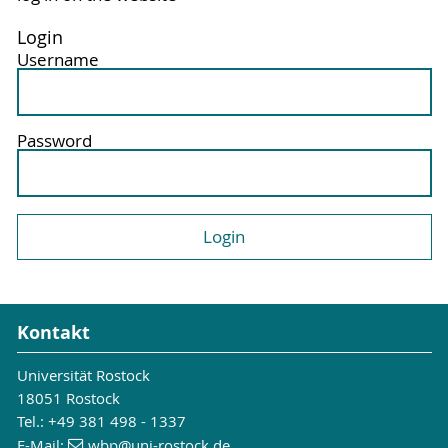
Login
Username
Password
Kontakt
Universität Rostock
18051 Rostock
Tel.: +49 381 498 - 1337
E-Mail:
wbp
@uni-rostock
.de