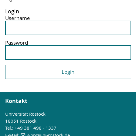
Login
Username
Password
Kontakt
Universität Rostock
18051 Rostock
Tel.: +49 381 498 - 1337
E-Mail:
wbp
@uni-rostock
.de