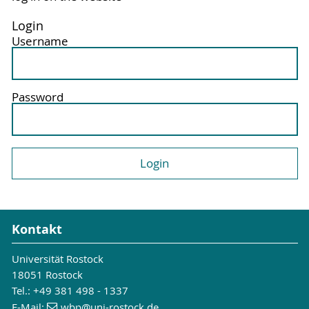
Login
Username
Password
Kontakt
Universität Rostock
18051 Rostock
Tel.: +49 381 498 - 1337
E-Mail:
wbp
@uni-rostock
.de