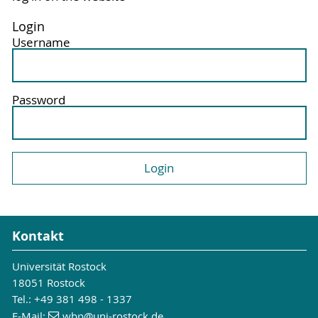
Login
Username
Password
Kontakt
Universität Rostock
18051 Rostock
Tel.: +49 381 498 - 1337
E-Mail:
wbp
@uni-rostock
.de