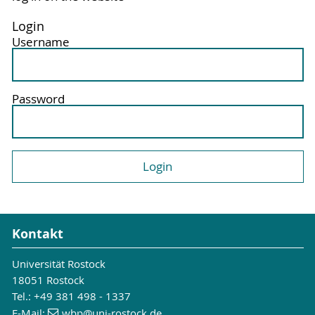
Login
Username
Password
Kontakt
Universität Rostock
18051 Rostock
Tel.: +49 381 498 - 1337
E-Mail:
wbp
@uni-rostock
.de