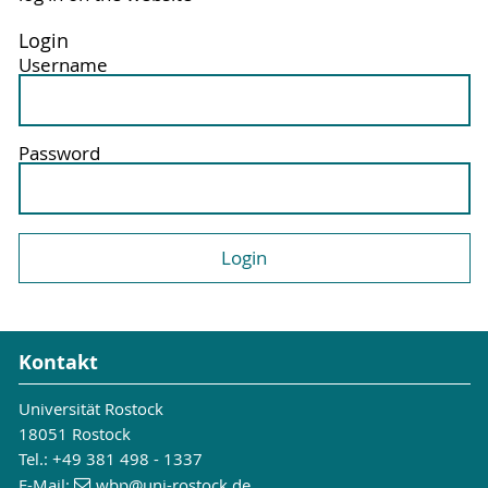
Login
Username
Password
Kontakt
Universität Rostock
18051 Rostock
Tel.: +49 381 498 - 1337
E-Mail:
wbp
@uni-rostock
.de