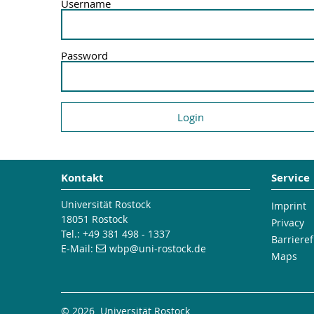
Username
Password
Kontakt
Service
Universität Rostock
Imprint
18051 Rostock
Privacy
Tel.: +49 381 498 - 1337
Barrieref
E-Mail:
wbp
@uni-rostock
.de
Maps
© 2026 Universität Rostock