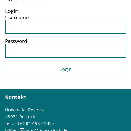
Login
Username
Password
Kontakt
Universität Rostock
18051 Rostock
Tel.: +49 381 498 - 1337
E-Mail:
wbp
@uni-rostock
.de