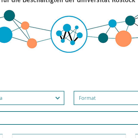
a
Format
beits- und
Online
esundheitsschutz
Präsenz
usgründung
Selbstlernangebot