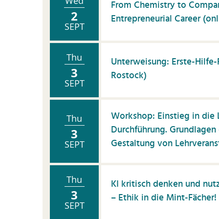
Wed
From Chemistry to Compa
2
Entrepreneurial Career (onl
SEPT
Thu
Unterweisung: Erste-Hilfe-
3
Rostock)
SEPT
Workshop: Einstieg in die 
Thu
Durchführung. Grundlagen 
3
Gestaltung von Lehrverans
SEPT
Thu
KI kritisch denken und nut
3
– Ethik in die Mint-Fächer! 
SEPT