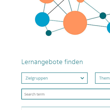
Lernangebote finden
Zielgruppen
Them
Alle Beschäftigten
Ar
G
Beschäftigte in der
Wissenschaftsunterstützu
A
ng