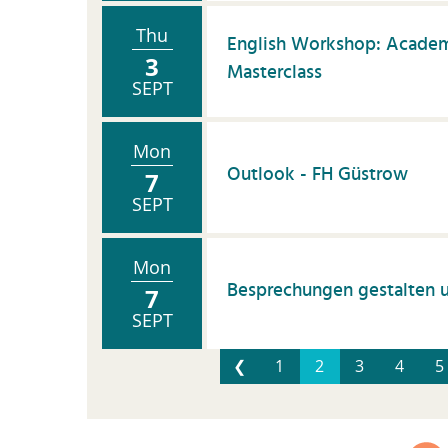
Thu
English Workshop: Academ
3
Masterclass
SEPT
Mon
Outlook - FH Güstrow
7
SEPT
Mon
Besprechungen gestalten u
7
SEPT
❮
1
2
3
4
5