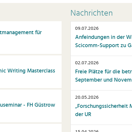
ommunikation
Nachrichten
nstliche Intelligenz
atente & Schutzrechte
09.07.2026
ersonalwesen
itmanagement für
Anfeindungen in der W
rojektmanagement
Scicomm-Support zu Gas
elbstmanagement
tudierendenberatung
02.07.2026
ic Writing Masterclass
Freie Plätze für die be
elfalt
September und Novembe
issenschaftskommunika
on
20.05.2026
usammenarbeit
auseminar - FH Güstrow
„Forschungssicherheit 
ssenschaftliche
der UR
blikationen
15.04.2026