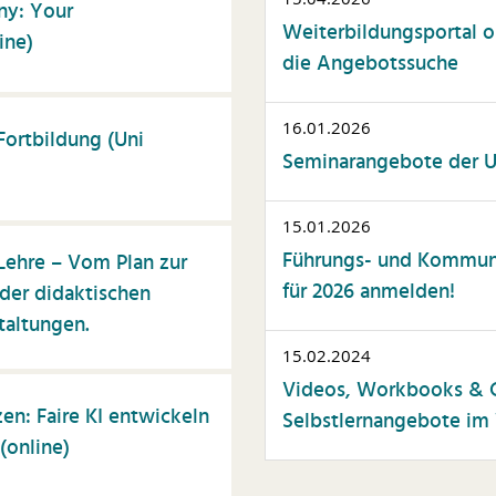
ny: Your
Weiterbildungsportal op
ine)
die Angebotssuche
16.01.2026
Fortbildung (Uni
Seminarangebote der Un
15.01.2026
Führungs- und Kommuni
Lehre – Vom Plan zur
für 2026 anmelden!
der didaktischen
taltungen.
15.02.2024
Videos, Workbooks & C
zen: Faire KI entwickeln
Selbstlernangebote im 
(online)