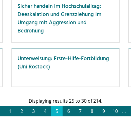
eschaffung und
Sicher handeln im Hochschulalltag:
Unterweisung
aushaltsbewirtschaftung
Deeskalation und Grenzziehung im
ompliance
Umgang mit Aggression und
enstreisen
Bedrohung
orschungskompetenz
örderlandschaft
Unterweisung: Erste-Hilfe-Fortbildung
ührung
(Uni Rostock)
esundheit
ochschuldidaktik
ochschulorganisation
T-Anwendungen
Displaying results 25 to 30 of 214.
terkulturelle Kompetenz
1
2
3
4
5
6
7
8
9
10
...
rriereentwicklung