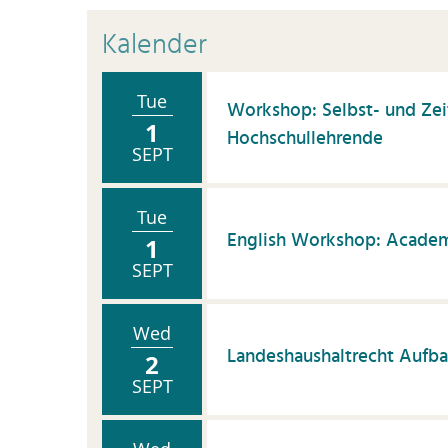
K
Kalender
Kü
P
Tue
P
Workshop: Selbst- und Ze
1
Hochschullehrende
P
SEPT
S
S
Tue
English Workshop: Academ
1
Vi
SEPT
W
ti
Wed
Z
Landeshaushaltrecht Aufb
2
wi
SEPT
Pu