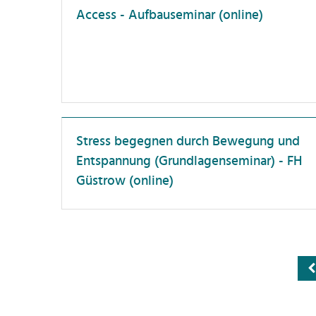
B
Access - Aufbauseminar (online)
Führungskräfte
H
Lehrende
C
Neue Beschäftigte
Di
PostDocs
F
Professor:innen
F
Stress begegnen durch Bewegung und
Promovierende
F
Entspannung (Grundlagenseminar) - FH
Wissenschaftler:innen
G
Güstrow (online)
H
H
I
In
Ka