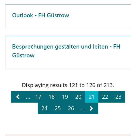
Patente & Schutzrechte
Outlook - FH Güstrow
Personalwesen
Projektmanagement
Besprechungen gestalten und leiten - FH
Selbstmanagement
Güstrow
Studierendenberatung
Vielfalt
Wissenschaftskommunikation
Displaying results 121 to 126 of 213.
Zusammenarbeit
...
17
18
19
20
21
22
23
wissenschaftliche Publikationen
24
25
26
...