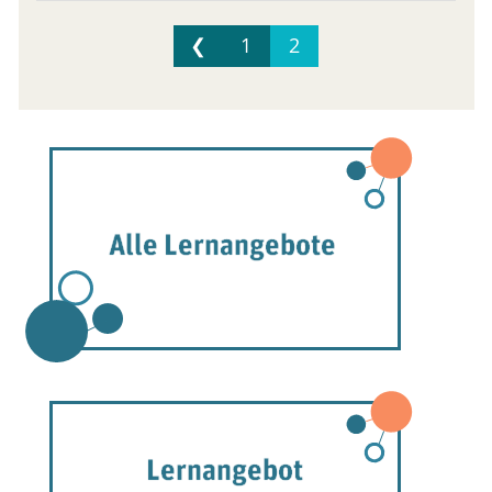
❮
1
2