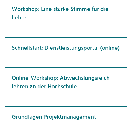
Dienstreisen
Professor:innen
Workshop: Eine starke Stimme für die
Unterweisung
Lehre
Forschungskompetenz
Promovierende
Förderlandschaft
Wissenschaftler:innen
Führung
Schnellstart: Dienstleistungsportal (online)
Gesundheit
Hochschuldidaktik
Hochschulorganisation
Online-Workshop: Abwechslungsreich
lehren an der Hochschule
IT-Anwendungen
Interkulturelle Kompetenz
Karriereentwicklung
Grundlagen Projektmanagement
Kommunikation
Künstliche Intelligenz