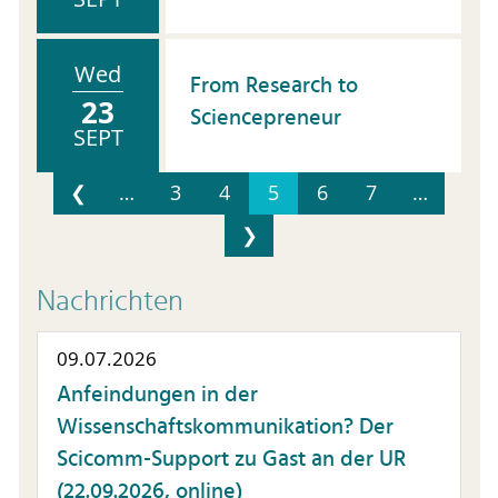
Wed
From Research to
23
Sciencepreneur
SEPT
❮
…
3
4
5
6
7
…
❯
Nachrichten
09.07.2026
Anfeindungen in der
Wissenschaftskommunikation? Der
Scicomm-Support zu Gast an der UR
(22.09.2026, online)