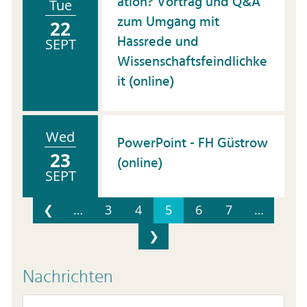
ation? Vortrag und Q&A
Tue
zum Umgang mit
22
Hassrede und
SEPT
Wissenschaftsfeindlichke
it (online)
Wed
PowerPoint - FH Güstrow
23
(online)
SEPT
❮
…
3
4
5
6
7
…
❯
Nachrichten