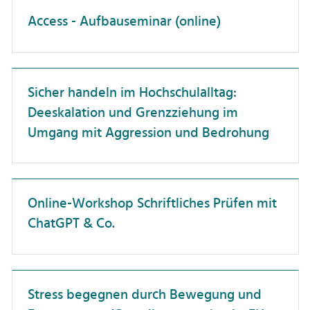
Dienstreisen
Professor:innen
Access - Aufbauseminar (online)
Unterweisung
Forschungskompetenz
Promovierende
Förderlandschaft
Wissenschaftler:innen
Sicher handeln im Hochschulalltag:
Führung
Deeskalation und Grenzziehung im
Gesundheit
Umgang mit Aggression und Bedrohung
Hochschuldidaktik
Hochschulorganisation
Online-Workshop Schriftliches Prüfen mit
IT-Anwendungen
ChatGPT & Co.
Interkulturelle Kompetenz
Karriereentwicklung
Kommunikation
Stress begegnen durch Bewegung und
Künstliche Intelligenz