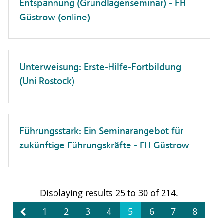
Entspannung (Grundlagenseminar) - FH
Güstrow (online)
Patente & Schutzrechte
Personalwesen
Projektmanagement
Unterweisung: Erste-Hilfe-Fortbildung
Selbstmanagement
(Uni Rostock)
Studierendenberatung
Vielfalt
Führungsstark: Ein Seminarangebot für
Wissenschaftskommunikation
zukünftige Führungskräfte - FH Güstrow
Zusammenarbeit
wissenschaftliche Publikationen
Displaying results 25 to 30 of 214.
1
2
3
4
5
6
7
8