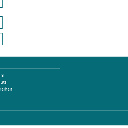
um
hutz
reiheit