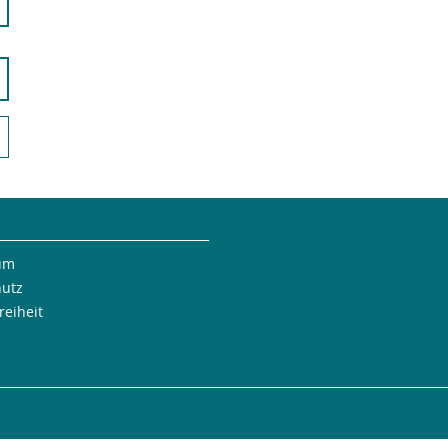
um
hutz
reiheit