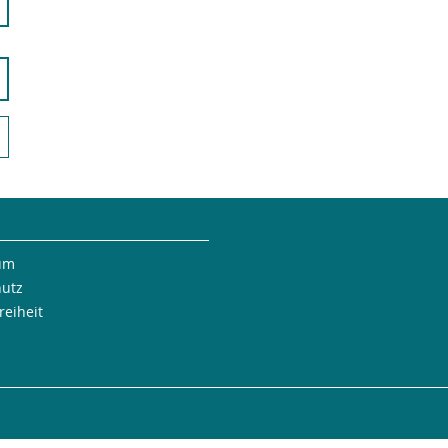
um
hutz
reiheit