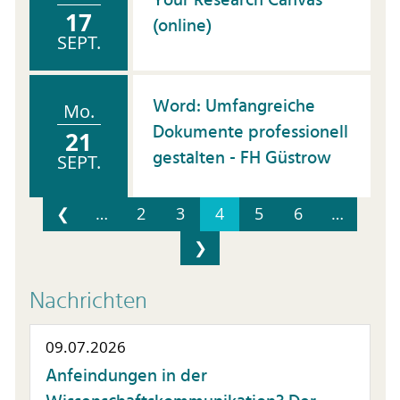
Your Research Canvas
17
(online)
SEPT.
Word: Umfangreiche
Mo.
Dokumente professionell
21
gestalten - FH Güstrow
SEPT.
❮
…
2
3
4
5
6
…
❯
Nachrichten
09.07.2026
Anfeindungen in der