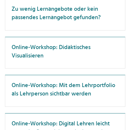
Dienstreisen
Professor:innen
Zu wenig Lernangebote oder kein
Unterweisung
passendes Lernangebot gefunden?
Forschungskompetenz
Promovierende
Förderlandschaft
Wissenschaftler:innen
Führung
Online-Workshop: Didaktisches
Gesundheit
Visualisieren
Hochschuldidaktik
Hochschulorganisation
Online-Workshop: Mit dem Lehrportfolio
IT-Anwendungen
als Lehrperson sichtbar werden
Interkulturelle Kompetenz
Karriereentwicklung
Kommunikation
Online-Workshop: Digital Lehren leicht
Künstliche Intelligenz