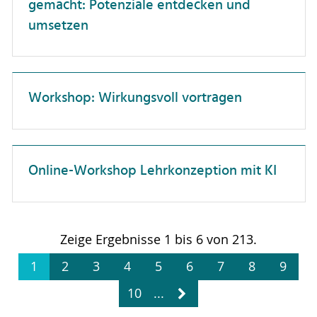
gemacht: Potenziale entdecken und
umsetzen
Patente & Schutzrechte
Personalwesen
Projektmanagement
Workshop: Wirkungsvoll vortragen
Selbstmanagement
Studierendenberatung
Vielfalt
Online-Workshop Lehrkonzeption mit KI
Wissenschaftskommunikation
Zusammenarbeit
Zeige Ergebnisse 1 bis 6 von 213.
wissenschaftliche Publikationen
1
2
3
4
5
6
7
8
9
10
...