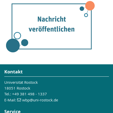
Kontakt
Universität Rostock
18051 Rostock
Tel.: +49 381 498 - 1337
E-Mail:
wbp
@uni-rostock
.de
Service