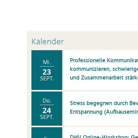
Kalender
Professionelle Kommunikati
Mi.
kommunizieren, schwierig
23
und Zusammenarbeit stärke
SEPT.
Do.
Stress begegnen durch B
24
Entspannung (Aufbausemin
SEPT.
DHV Online-Workshop: Gene