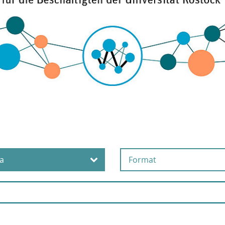
a
Format
eschaffung und
Online
aushaltsbewirtschaftung
Präsenz
ompliance
Selbstlernangebot