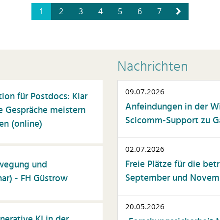
1
2
3
4
5
6
7
Nachrichten
09.07.2026
on für Postdocs: Klar
Anfeindungen in der W
e Gespräche meistern
Scicomm-Support zu Gas
n (online)
02.07.2026
Freie Plätze für die be
ewegung und
September und Novembe
ar) - FH Güstrow
20.05.2026
rative KI in der