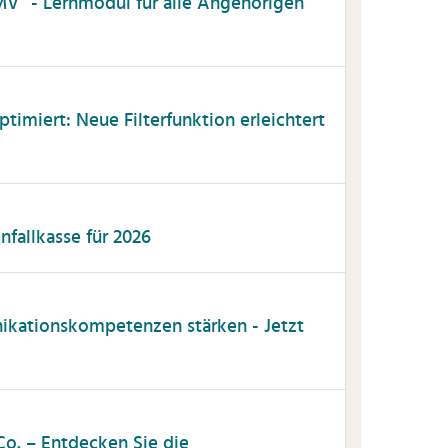
MV“ - Lernmodul für alle Angehörigen
timiert: Neue Filterfunktion erleichtert
fallkasse für 2026
kationskompetenzen stärken - Jetzt
o. – Entdecken Sie die