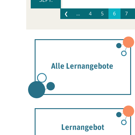
❮
…
4
5
6
7