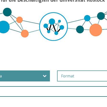
a
Format
eschaffung und
Online
aushaltsbewirtschaftung
Präsenz
ompliance
Selbstlernangebot