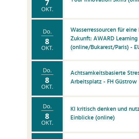
Your Innovation Skills (onl
7
OKT.
Wasserressourcen für eine 
Do.
Zukunft: AWARD Learning
8
(online/Bukarest/Paris) -
OKT.
Do.
Achtsamkeitsbasierte Str
8
Arbeitsplatz - FH Güstrow
OKT.
Do.
KI kritisch denken und nut
8
Einblicke (online)
OKT.