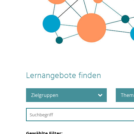
Lernangebote finden
Zielgruppen
Them
Alle Beschäftigten
B
H
Beschäftigte in der
Wissenschaftsunterstützu
C
ng
Gewählte Filter: