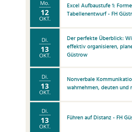
Mo.
Excel Aufbaustufe 1: Forme
12
Tabellenentwurf - FH Güst
OKT.
Der perfekte Überblick: W
Di.
effektiv organisieren, pla
13
Güstrow
OKT.
Di.
Nonverbale Kommunikation
13
wahrnehmen, deuten und n
OKT.
Di.
Führen auf Distanz - FH Gü
13
OKT.