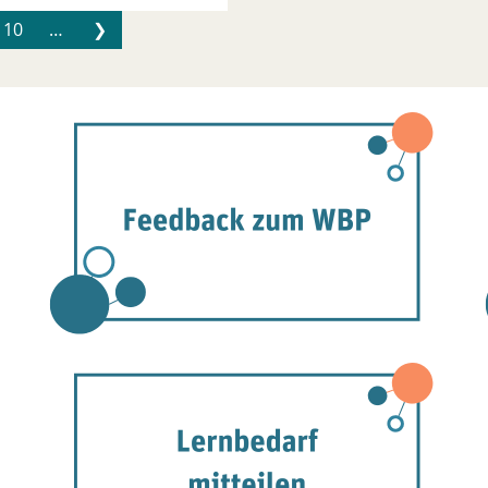
10
…
❯