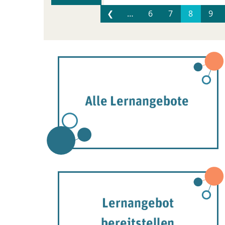
❮
…
6
7
8
9