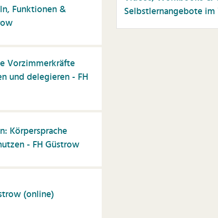
ln, Funktionen &
Selbstlernangebote im 
row
ie Vorzimmerkräfte
nen und delegieren - FH
: Körpersprache
utzen - FH Güstrow
strow (online)