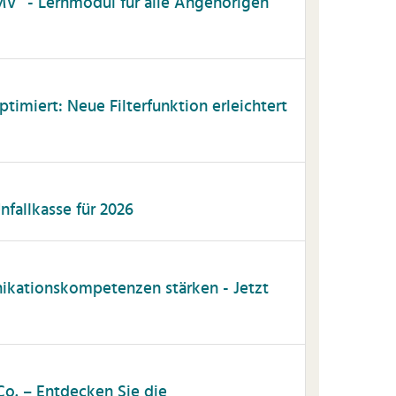
MV“ - Lernmodul für alle Angehörigen
timiert: Neue Filterfunktion erleichtert
fallkasse für 2026
kationskompetenzen stärken - Jetzt
o. – Entdecken Sie die