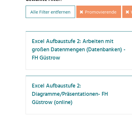
F
Führungskräfte
Alle Filter entfernen
Promovierende
F
Lehrende
H
Neue Beschäftigte
H
PostDocs
Excel Aufbaustufe 2: Arbeiten mit
I
großen Datenmengen (Datenbanken) -
Professor:innen
Kü
FH Güstrow
Promovierende
P
Wissenschaftler:innen
S
Excel Aufbaustufe 2:
Z
Diagramme/Präsentationen- FH
wi
Pu
Güstrow (online)