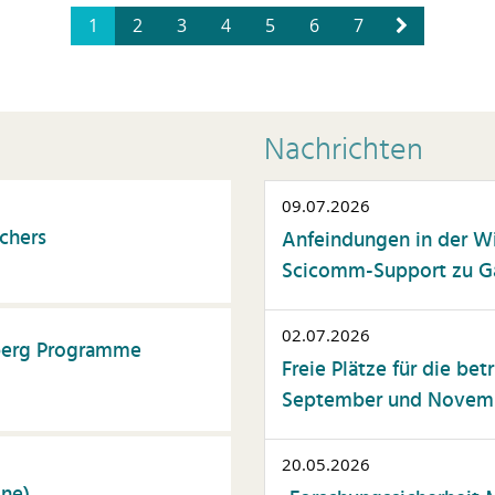
1
2
3
4
5
6
7
Nachrichten
09.07.2026
chers
Anfeindungen in der W
Scicomm-Support zu Gas
02.07.2026
nberg Programme
Freie Plätze für die be
September und Novembe
20.05.2026