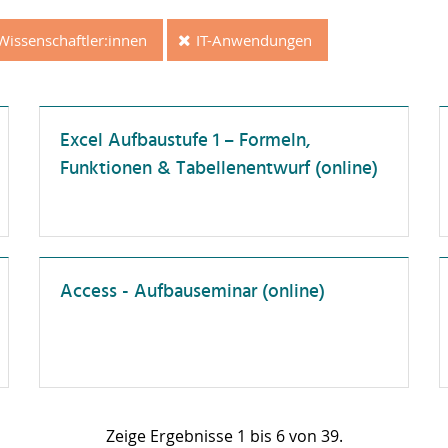
orschungskompetenz
Wissenschaftler:innen
IT-Anwendungen
örderlandschaft
ochschuldidaktik
ochschulorganisation
Excel Aufbaustufe 1 – Formeln,
T-Anwendungen
Funktionen & Tabellenentwurf (online)
nstliche Intelligenz
rojektmanagement
elbstmanagement
usammenarbeit
Access - Aufbauseminar (online)
ssenschaftliche
blikationen
Zeige Ergebnisse 1 bis 6 von 39.