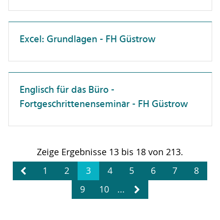
Patente & Schutzrechte
Personalwesen
Excel: Grundlagen - FH Güstrow
Projektmanagement
Selbstmanagement
Englisch für das Büro -
Studierendenberatung
Fortgeschrittenenseminar - FH Güstrow
Vielfalt
Wissenschaftskommunikation
Zusammenarbeit
Zeige Ergebnisse 13 bis 18 von 213.
wissenschaftliche Publikationen
1
2
3
4
5
6
7
8
9
10
...