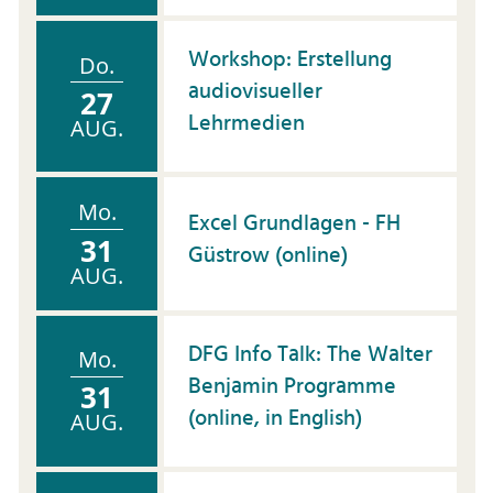
Workshop: Erstellung
Do.
audiovisueller
27
Lehrmedien
AUG.
Mo.
Excel Grundlagen - FH
31
Güstrow (online)
AUG.
DFG Info Talk: The Walter
Mo.
Benjamin Programme
31
(online, in English)
AUG.