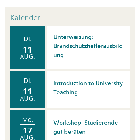
Kalender
Unterweisung:
Di.
Brandschutzhelferausbild
11
ung
AUG.
Di.
Introduction to University
11
Teaching
AUG.
Mo.
Workshop: Studierende
17
gut beraten
AUG.