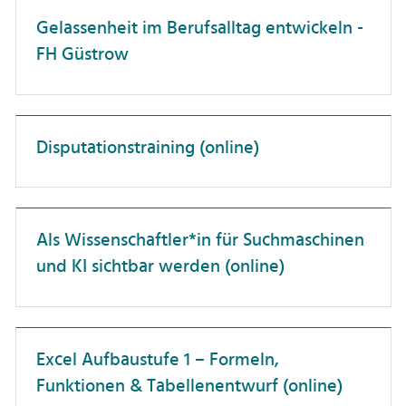
Dienstreisen
Professor:innen
Gelassenheit im Berufsalltag entwickeln -
Unterweisung
FH Güstrow
Forschungskompetenz
Promovierende
Förderlandschaft
Wissenschaftler:innen
Führung
Disputationstraining (online)
Gesundheit
Hochschuldidaktik
Hochschulorganisation
Als Wissenschaftler*in für Suchmaschinen
und KI sichtbar werden (online)
IT-Anwendungen
Interkulturelle Kompetenz
Karriereentwicklung
Excel Aufbaustufe 1 – Formeln,
Kommunikation
Funktionen & Tabellenentwurf (online)
Künstliche Intelligenz