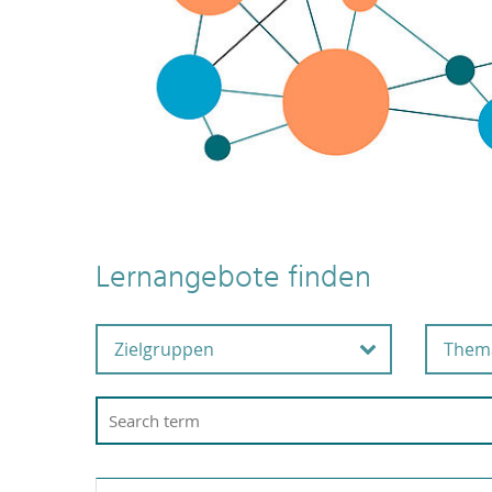
Lernangebote finden
Zielgruppen
Them
Alle Beschäftigten
Ar
G
Beschäftigte in der
Wissenschaftsunterstützu
A
ng