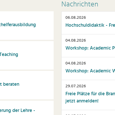
ommunikation
Nachrichten
nstliche Intelligenz
06.08.2026
atente & Schutzrechte
helferausbildung
Hochschuldidaktik - Fr
ersonalwesen
rojektmanagement
04.08.2026
elbstmanagement
Workshop: Academic Pr
 Teaching
tudierendenberatung
elfalt
04.08.2026
Workshop: Academic Wr
issenschaftskommunika
on
t beraten
usammenarbeit
29.07.2026
Freie Plätze für die Br
ssenschaftliche
blikationen
jetzt anmelden!
erung der Lehre -