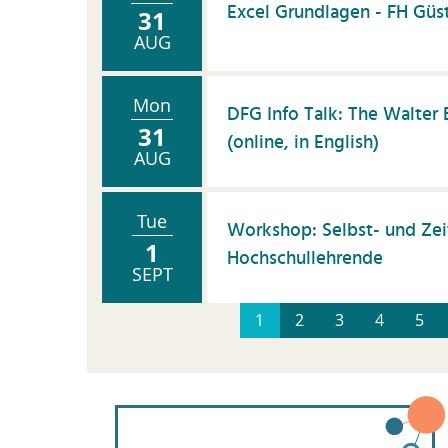
Excel Grundlagen - FH Güs
31
AUG
Mon
DFG Info Talk: The Walte
31
(online, in English)
AUG
Tue
Workshop: Selbst- und Ze
1
Hochschullehrende
SEPT
1
2
3
4
5