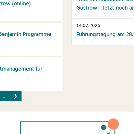
trow (online)
Güstrow - Jetzt noch a
14.07.2026
r Benjamin Programme
Führungstagung am 28.1
itmanagement für
…
❯