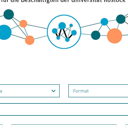
a
Format
beits- und
Online
esundheitsschutz
Präsenz
usgründung
Selbstlernangebot