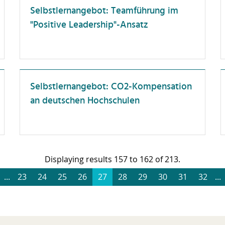
eschaffung und
Selbstlernangebot: Teamführung im
Unterweisung
aushaltsbewirtschaftung
"Positive Leadership"-Ansatz
ompliance
enstreisen
orschungskompetenz
örderlandschaft
Selbstlernangebot: CO2-Kompensation
an deutschen Hochschulen
ührung
esundheit
ochschuldidaktik
ochschulorganisation
Displaying results 157 to 162 of 213.
T-Anwendungen
...
23
24
25
26
27
28
29
30
31
32
...
terkulturelle Kompetenz
rriereentwicklung