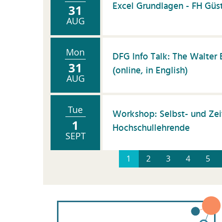
Excel Grundlagen - FH Güs
31
AUG
Mon
DFG Info Talk: The Walte
31
(online, in English)
AUG
Tue
Workshop: Selbst- und Ze
1
Hochschullehrende
SEPT
1
2
3
4
5