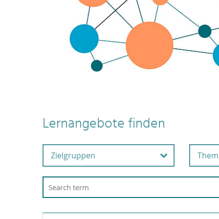
Lernangebote finden
Zielgruppen
Them
Alle Beschäftigten
Ar
G
Beschäftigte in der
Wissenschaftsunterstützu
A
ng