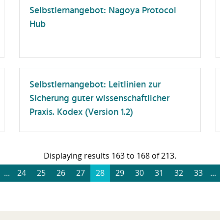
eschaffung und
Selbstlernangebot: Nagoya Protocol
Unterweisung
aushaltsbewirtschaftung
Hub
ompliance
enstreisen
orschungskompetenz
örderlandschaft
Selbstlernangebot: Leitlinien zur
Sicherung guter wissenschaftlicher
ührung
Praxis. Kodex (Version 1.2)
esundheit
ochschuldidaktik
ochschulorganisation
Displaying results 163 to 168 of 213.
T-Anwendungen
...
24
25
26
27
28
29
30
31
32
33
...
terkulturelle Kompetenz
rriereentwicklung