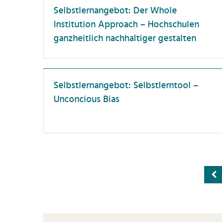
B
Selbstlernangebot: Der Whole
Führungskräfte
H
Institution Approach – Hochschulen
Lehrende
C
ganzheitlich nachhaltiger gestalten
Neue Beschäftigte
Di
PostDocs
F
Professor:innen
F
Selbstlernangebot: Selbstlerntool –
Unconcious Bias
Promovierende
F
Wissenschaftler:innen
G
H
H
I
In
Ka