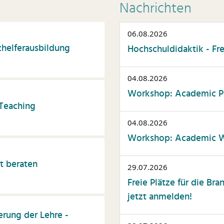
ommunikation
Nachrichten
nstliche Intelligenz
06.08.2026
atente & Schutzrechte
helferausbildung
Hochschuldidaktik - Fr
ersonalwesen
rojektmanagement
04.08.2026
elbstmanagement
Workshop: Academic Pr
 Teaching
tudierendenberatung
elfalt
04.08.2026
Workshop: Academic Wr
issenschaftskommunika
on
t beraten
usammenarbeit
29.07.2026
Freie Plätze für die Br
ssenschaftliche
blikationen
jetzt anmelden!
erung der Lehre -