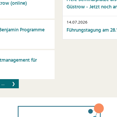
trow (online)
Güstrow - Jetzt noch a
14.07.2026
r Benjamin Programme
Führungstagung am 28.1
itmanagement für
…
❯