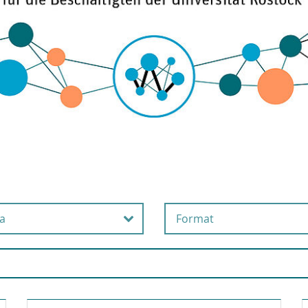
a
Format
beits- und
Online
esundheitsschutz
Präsenz
usgründung
Selbstlernangebot