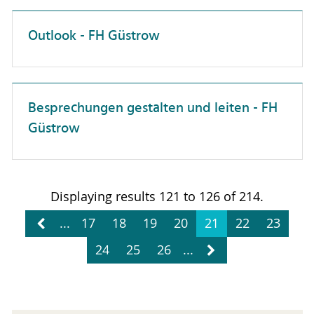
Patente & Schutzrechte
Outlook - FH Güstrow
Personalwesen
Projektmanagement
Besprechungen gestalten und leiten - FH
Selbstmanagement
Güstrow
Studierendenberatung
Vielfalt
Wissenschaftskommunikation
Displaying results 121 to 126 of 214.
Zusammenarbeit
...
17
18
19
20
21
22
23
wissenschaftliche Publikationen
24
25
26
...