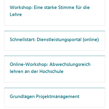
Dienstreisen
Professor:innen
Workshop: Eine starke Stimme für die
Unterweisung
Lehre
Forschungskompetenz
Promovierende
Förderlandschaft
Wissenschaftler:innen
Führung
Schnellstart: Dienstleistungsportal (online)
Gesundheit
Hochschuldidaktik
Hochschulorganisation
Online-Workshop: Abwechslungsreich
lehren an der Hochschule
IT-Anwendungen
Interkulturelle Kompetenz
Karriereentwicklung
Grundlagen Projektmanagement
Kommunikation
Künstliche Intelligenz