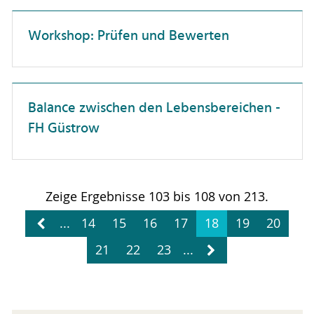
Patente & Schutzrechte
Workshop: Prüfen und Bewerten
Personalwesen
Projektmanagement
Balance zwischen den Lebensbereichen -
Selbstmanagement
FH Güstrow
Studierendenberatung
Vielfalt
Wissenschaftskommunikation
Zeige Ergebnisse 103 bis 108 von 213.
Zusammenarbeit
...
14
15
16
17
18
19
20
wissenschaftliche Publikationen
21
22
23
...