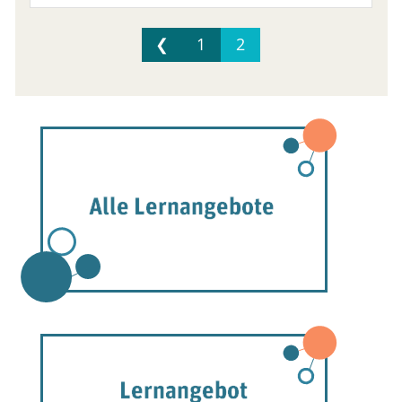
❮
1
2