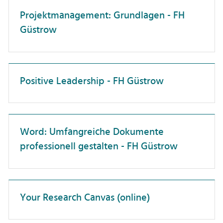
Dienstreisen
Professor:innen
Projektmanagement: Grundlagen - FH
Unterweisung
Güstrow
Forschungskompetenz
Promovierende
Förderlandschaft
Wissenschaftler:innen
Führung
Positive Leadership - FH Güstrow
Gesundheit
Hochschuldidaktik
Hochschulorganisation
Word: Umfangreiche Dokumente
professionell gestalten - FH Güstrow
IT-Anwendungen
Interkulturelle Kompetenz
Karriereentwicklung
Your Research Canvas (online)
Kommunikation
Künstliche Intelligenz