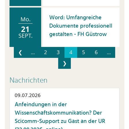
Word: Umfangreiche
Mo.
Dokumente professionell
21
gestalten - FH Güstrow
SEPT.
❮
…
2
3
4
5
6
…
❯
Nachrichten
09.07.2026
Anfeindungen in der
Wissenschaftskommunikation? Der
Scicomm-Support zu Gast an der UR