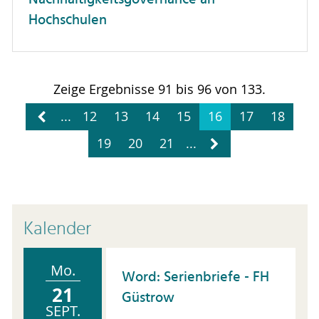
Hochschulen
Zeige Ergebnisse 91 bis 96 von 133.
...
12
13
14
15
16
17
18
19
20
21
...
Kalender
Mo.
Word: Serienbriefe - FH
21
Güstrow
SEPT.