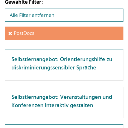
Gewählte Filter:
Dienstreisen
Professor:innen
Unterweisung
Alle Filter entfernen
Forschungskompetenz
Promovierende
Förderlandschaft
Wissenschaftler:innen
PostDocs
Führung
Gesundheit
Selbstlernangebot: Orientierungshilfe zu
Hochschuldidaktik
diskriminierungssensibler Sprache
Hochschulorganisation
IT-Anwendungen
Interkulturelle Kompetenz
Selbstlernangebot: Veranstaltungen und
Konferenzen interaktiv gestalten
Karriereentwicklung
Kommunikation
Künstliche Intelligenz