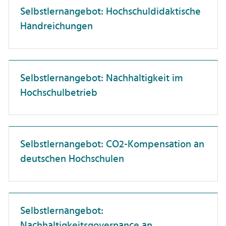
Selbstlernangebot: Hochschuldidaktische
Patente & Schutzrechte
Handreichungen
Personalwesen
Projektmanagement
Selbstlernangebot: Nachhaltigkeit im
Selbstmanagement
Hochschulbetrieb
Studierendenberatung
Vielfalt
Wissenschaftskommunikation
Selbstlernangebot: CO2-Kompensation an
Zusammenarbeit
deutschen Hochschulen
wissenschaftliche Publikationen
Selbstlernangebot:
Nachhaltigkeitsgovernance an