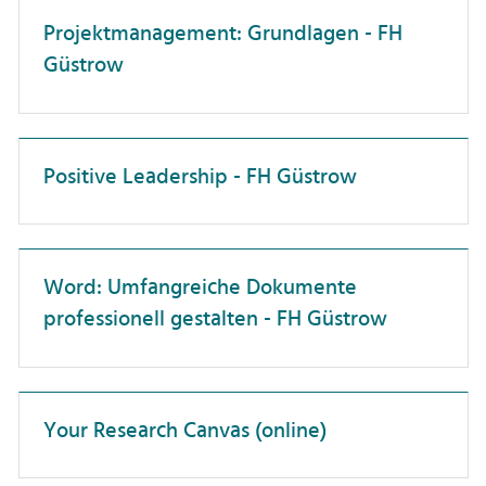
Dienstreisen
Professor:innen
Projektmanagement: Grundlagen - FH
Unterweisung
Güstrow
Forschungskompetenz
Promovierende
Förderlandschaft
Wissenschaftler:innen
Führung
Positive Leadership - FH Güstrow
Gesundheit
Hochschuldidaktik
Hochschulorganisation
Word: Umfangreiche Dokumente
professionell gestalten - FH Güstrow
IT-Anwendungen
Interkulturelle Kompetenz
Karriereentwicklung
Your Research Canvas (online)
Kommunikation
Künstliche Intelligenz