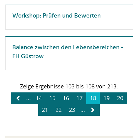
Patente & Schutzrechte
Workshop: Prüfen und Bewerten
Personalwesen
Projektmanagement
Balance zwischen den Lebensbereichen -
Selbstmanagement
FH Güstrow
Studierendenberatung
Vielfalt
Wissenschaftskommunikation
Zeige Ergebnisse 103 bis 108 von 213.
Zusammenarbeit
...
14
15
16
17
18
19
20
wissenschaftliche Publikationen
21
22
23
...