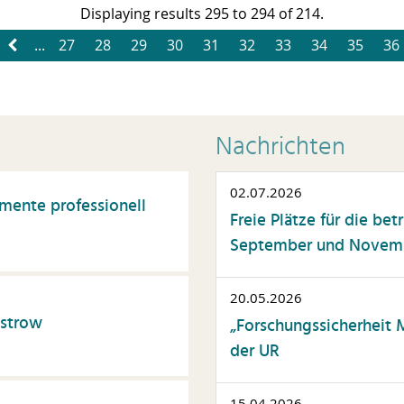
eschaffung und
Displaying results 295 to 294 of 214.
Unterweisung
aushaltsbewirtschaftung
...
27
28
29
30
31
32
33
34
35
36
ompliance
enstreisen
orschungskompetenz
Nachrichten
örderlandschaft
ührung
02.07.2026
ente professionell
esundheit
Freie Plätze für die be
September und Novembe
ochschuldidaktik
ochschulorganisation
20.05.2026
T-Anwendungen
üstrow
„Forschungssicherheit 
terkulturelle Kompetenz
der UR
rriereentwicklung
15.04.2026