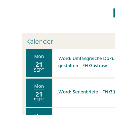
B
Führungskräfte
H
Lehrende
C
Neue Beschäftigte
Di
PostDocs
F
Kalender
Professor:innen
F
Promovierende
F
Mon
Word: Umfangreiche Dokum
Wissenschaftler:innen
G
21
gestalten - FH Güstrow
SEPT
H
H
Mon
I
Word: Serienbriefe - FH G
21
In
SEPT
Ka