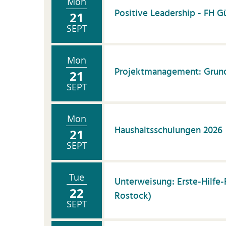
K
Mon
Positive Leadership - FH 
21
Kü
SEPT
P
P
Mon
Projektmanagement: Grund
P
21
SEPT
S
S
Mon
Vi
Haushaltsschulungen 2026
21
W
SEPT
ti
Z
Tue
Unterweisung: Erste-Hilfe-
wi
22
Rostock)
Pu
SEPT