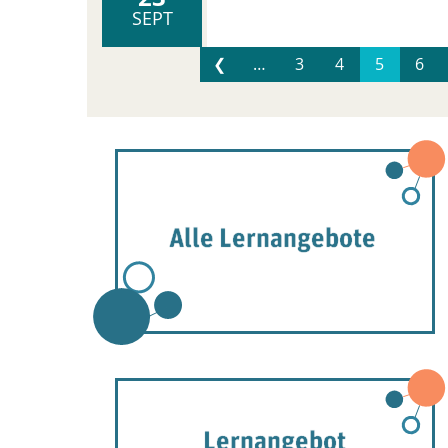
SEPT
❮
…
3
4
5
6