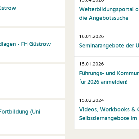
ommunikation
Güstrow
Weiterbildungsportal op
nstliche Intelligenz
die Angebotssuche
atente & Schutzrechte
ersonalwesen
16.01.2026
lagen - FH Güstrow
rojektmanagement
Seminarangebote der Un
elbstmanagement
15.01.2026
tudierendenberatung
Führungs- und Kommuni
elfalt
für 2026 anmelden!
issenschaftskommunika
on
15.02.2024
usammenarbeit
Videos, Workbooks & C
Fortbildung (Uni
ssenschaftliche
Selbstlernangebote im 
blikationen