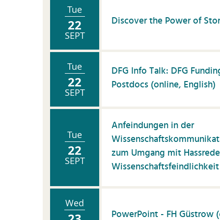
Tue
Discover the Power of Stor
22
SEPT
Tue
DFG Info Talk: DFG Fundin
22
Postdocs (online, English)
SEPT
Anfeindungen in der
Tue
Wissenschaftskommunikat
22
zum Umgang mit Hassrede
SEPT
Wissenschaftsfeindlichkeit
Wed
PowerPoint - FH Güstrow (
23