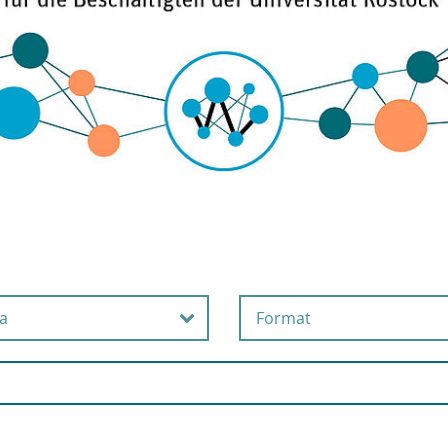
a
Format
beits- und
Online
esundheitsschutz
Präsenz
usgründung
Selbstlernangebot