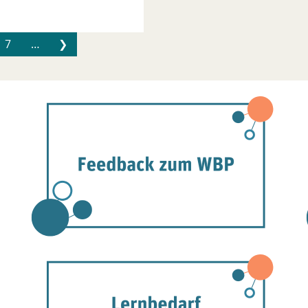
7
…
❯