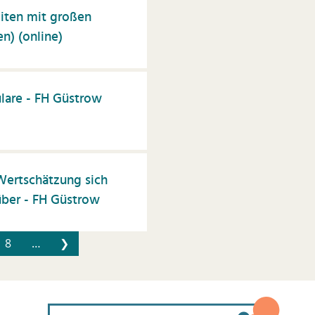
eiten mit großen
) (online)
lare - FH Güstrow
Wertschätzung sich
über - FH Güstrow
8
…
❯