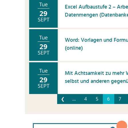
Tue
Excel Aufbaustufe 2 – Arb
29
Datenmengen (Datenbanken
SEPT
Tue
Word: Vorlagen und Formu
29
(online)
SEPT
Tue
Mit Achtsamkeit zu mehr 
29
selbst und anderen gegen
SEPT
❮
…
4
5
6
7