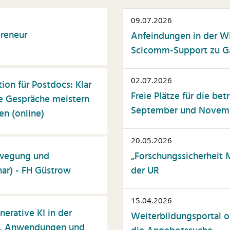
ommunikation
nstliche Intelligenz
09.07.2026
reneur
Anfeindungen in der W
atente & Schutzrechte
Scicomm-Support zu Gas
ersonalwesen
rojektmanagement
02.07.2026
on für Postdocs: Klar
elbstmanagement
Freie Plätze für die be
e Gespräche meistern
tudierendenberatung
September und Novembe
n (online)
elfalt
20.05.2026
issenschaftskommunika
on
ewegung und
„Forschungssicherheit 
ar) - FH Güstrow
der UR
usammenarbeit
ssenschaftliche
blikationen
15.04.2026
rative KI in der
Weiterbildungsportal op
n, Anwendungen und