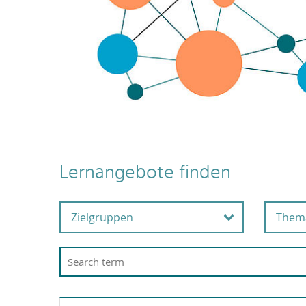
Lernangebote finden
Zielgruppen
Them
Alle Beschäftigten
Ar
G
Beschäftigte in der
Wissenschaftsunterstützu
A
ng