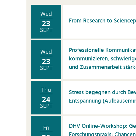
K
Kü
Wed
From Research to Sciencep
P
23
SEPT
P
P
Professionelle Kommunikati
Wed
S
kommunizieren, schwierig
23
S
und Zusammenarbeit stärke
SEPT
Vi
W
Thu
ti
Stress begegnen durch B
24
Entspannung (Aufbausemin
Z
SEPT
wi
Pu
DHV Online-Workshop: Gene
Fri
Forschungspraxis: Chance