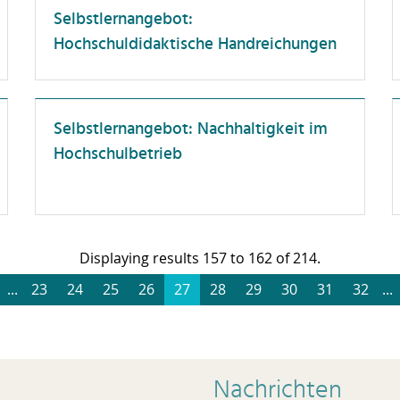
eschaffung und
Selbstlernangebot:
Unterweisung
aushaltsbewirtschaftung
Hochschuldidaktische Handreichungen
ompliance
enstreisen
orschungskompetenz
Selbstlernangebot: Nachhaltigkeit im
örderlandschaft
Hochschulbetrieb
ührung
esundheit
ochschuldidaktik
Displaying results 157 to 162 of 214.
ochschulorganisation
...
23
24
25
26
27
28
29
30
31
32
...
T-Anwendungen
terkulturelle Kompetenz
rriereentwicklung
Nachrichten