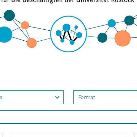
a
Format
beits- und
Online
esundheitsschutz
Präsenz
usgründung
Selbstlernangebot