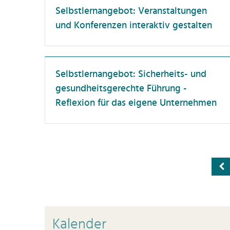
B
Selbstlernangebot: Veranstaltungen
Führungskräfte
H
und Konferenzen interaktiv gestalten
Lehrende
C
Neue Beschäftigte
Di
PostDocs
F
Selbstlernangebot: Sicherheits- und
Professor:innen
F
gesundheitsgerechte Führung -
Reflexion für das eigene Unternehmen
Promovierende
F
Wissenschaftler:innen
G
H
H
I
In
Ka
Kalender