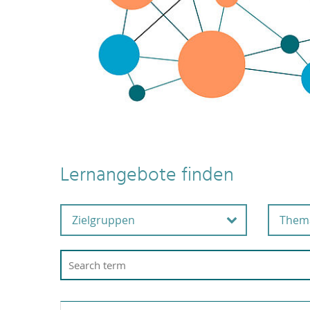
Lernangebote finden
Zielgruppen
Them
Alle Beschäftigten
Ar
G
Beschäftigte in der
Wissenschaftsunterstützu
A
ng