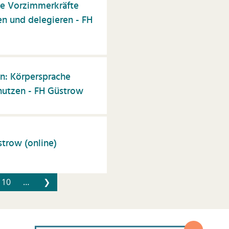
ie Vorzimmerkräfte
nen und delegieren - FH
: Körpersprache
utzen - FH Güstrow
strow (online)
10
…
❯