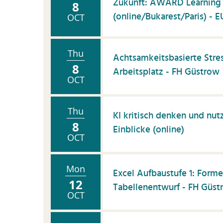
Zukunft: AWARD Learning
8
(online/Bukarest/Paris) -
OCT
Thu
Achtsamkeitsbasierte Str
8
Arbeitsplatz - FH Güstrow
OCT
Thu
KI kritisch denken und nut
8
Einblicke (online)
OCT
Mon
Excel Aufbaustufe 1: Forme
12
Tabellenentwurf - FH Güst
OCT