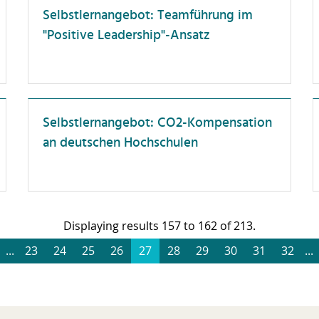
eschaffung und
Selbstlernangebot: Teamführung im
Unterweisung
aushaltsbewirtschaftung
"Positive Leadership"-Ansatz
ompliance
enstreisen
orschungskompetenz
örderlandschaft
Selbstlernangebot: CO2-Kompensation
an deutschen Hochschulen
ührung
esundheit
ochschuldidaktik
ochschulorganisation
Displaying results 157 to 162 of 213.
T-Anwendungen
...
23
24
25
26
27
28
29
30
31
32
...
terkulturelle Kompetenz
rriereentwicklung