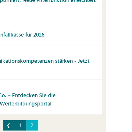
timiert: Neue Filterfunktion erleichtert
fallkasse für 2026
kationskompetenzen stärken - Jetzt
o. – Entdecken Sie die
Weiterbildungsportal
❮
1
2