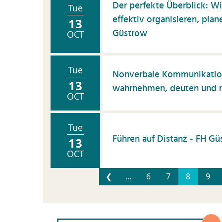
Der perfekte Überblick: W
Tue
effektiv organisieren, pla
13
Güstrow
OCT
Tue
Nonverbale Kommunikation
13
wahrnehmen, deuten und n
OCT
Tue
Führen auf Distanz - FH Gü
13
OCT
❮
…
6
7
8
9