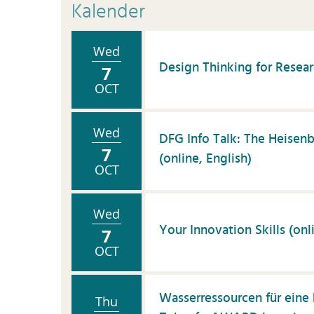
K
Kalender
Kü
P
Wed
Design Thinking for Resear
7
P
OCT
P
S
Wed
DFG Info Talk: The Heise
S
7
(online, English)
OCT
Vi
W
ti
Wed
Your Innovation Skills (onl
7
Z
OCT
wi
Pu
Wasserressourcen für eine 
Thu