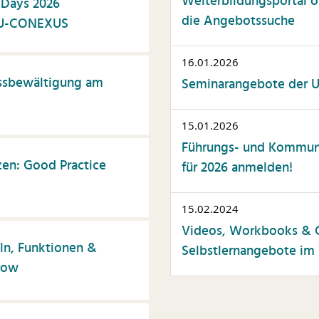
Weiterbildungsportal op
 Days 2026
die Angebotssuche
 EU-CONEXUS
16.01.2026
essbewältigung am
Seminarangebote der Un
15.01.2026
Führungs- und Kommuni
zen: Good Practice
für 2026 anmelden!
15.02.2024
Videos, Workbooks & C
ln, Funktionen &
Selbstlernangebote im 
row