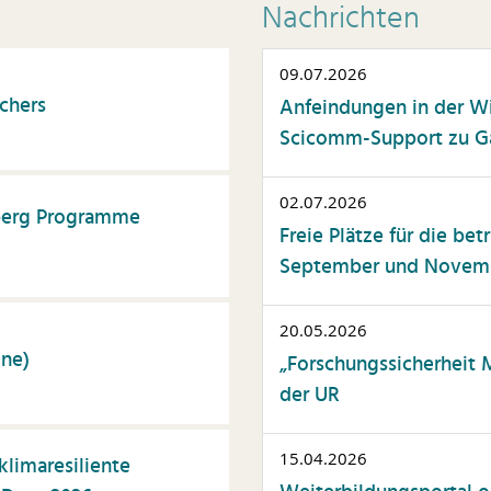
ommunikation
Nachrichten
nstliche Intelligenz
09.07.2026
atente & Schutzrechte
chers
Anfeindungen in der W
ersonalwesen
Scicomm-Support zu Gas
rojektmanagement
elbstmanagement
02.07.2026
nberg Programme
tudierendenberatung
Freie Plätze für die be
September und Novembe
elfalt
issenschaftskommunika
on
20.05.2026
ine)
„Forschungssicherheit 
usammenarbeit
der UR
ssenschaftliche
blikationen
15.04.2026
klimaresiliente