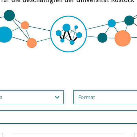
a
Format
beits- und
Online
esundheitsschutz
Präsenz
usgründung
Selbstlernangebot